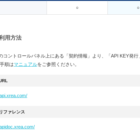
○
○
利用方法
Aのコントロールパネル上にある「契約情報」より、「API KEY発
手順は
マニュアル
をご参照ください。
 URL
/api.xrea.com/
I リファレンス
/apidoc.xrea.com/