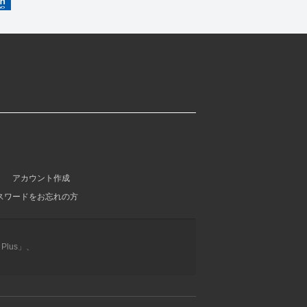
アカウント作成
スワードをお忘れの方
lus」、