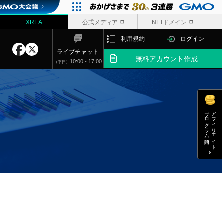
XREA
公式メディア
NFTドメイン
利用規約
ログイン
ライブチャット
無料
アカウント作成
10:00 - 17:00
（平日）
プログラム開始
アフィリエイト