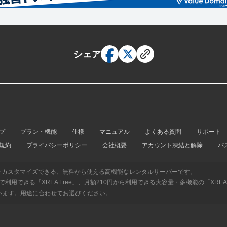
シェア
プ
プラン・機能
仕様
マニュアル
よくある質問
サポート
規約
プライバシーポリシー
会社概要
アカウント凍結と解除
パ
をカスタマイズできる、無料から使える高機能なレンタルサーバーです。
用できる「XREA Free」、月額210円から利用できる大容量・多機能の「XREA P
がございます。用途に合わせてお選びください。