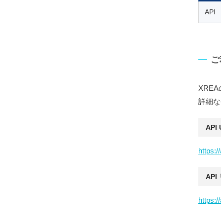
API
ご
XRE
詳細な
API
https:/
AP
https:/