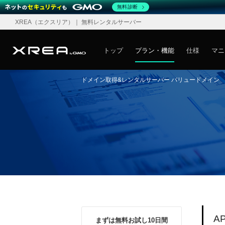
無料診断
XREA
（エクスリア）
｜ 無料レンタルサーバー
トップ
プラン・機能
仕様
マニ
ドメイン取得&レンタルサーバー バリュードメイン
A
まずは無料お試し10日間