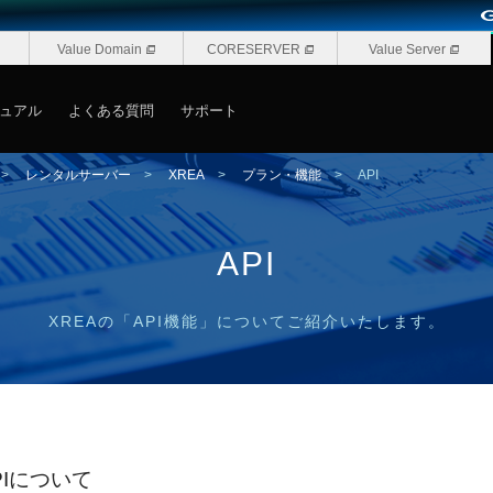
Value Domain
CORESERVER
Value Server
ュアル
よくある質問
サポート
>
レンタルサーバー
>
XREA
>
プラン・機能
>
API
API
XREAの「API機能」についてご紹介いたします。
PIについて