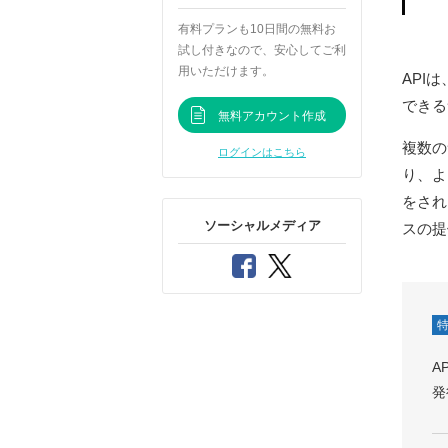
有料プランも10日間の無料お
試し付きなので、安心してご利
用いただけます。
API
できる
無料アカウント作成
複数の
ログインはこちら
り、よ
をされ
ソーシャルメディア
スの提
特
A
発