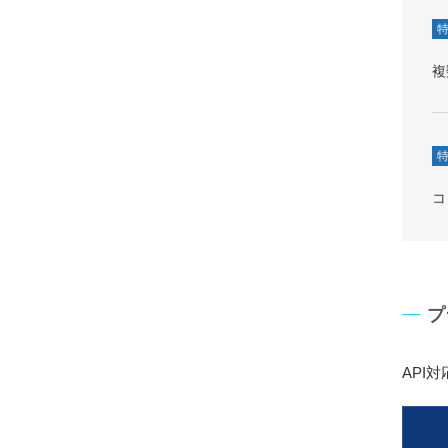
特
複
特
コ
プ
API