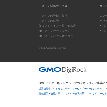
ドメイン関連サービス
サー
ドメインの登録・取得
コア
ドメインの移管
バリ
取扱いドメイン一覧・価格表
XRE
.jpドメインオークション
XREA
.jpドメインバックオーダー
© XREA All rights reserved.
GMOインターネットグループのセキュリティ事業に
世界初総合ネットセキュリティサービス「GMOセキュリティ2
実在証明・盗聴対策
サイバー攻撃対策（GMOサイバーセキ