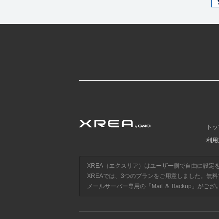
トッ
利用
XREA（エクスリア）はユーザー側で自由に設定
XREAでは、3つのプランをご用意しました。無料で利
メールサーバー専用の「Mail ＆ Backup」