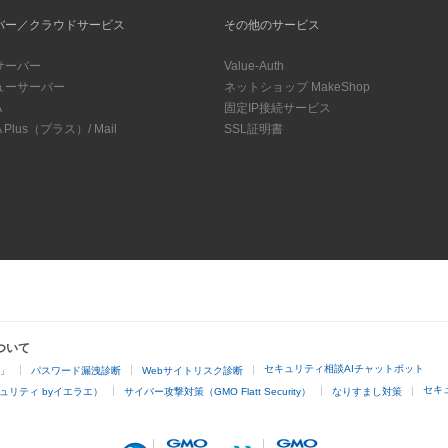
バー／クラウドサービス
その他のサービス
サーバー
Value-Auth
ューサーバー
ネットショップ MakeShop
A
固定IP接続サービス
 Plus（プラス）/ Mail
SSL証明書
ついて
セキュリティ相談AIチャットボット
4」
パスワード漏洩診断
Webサイトリスク診断
セキ
ュリティ byイエラエ）
サイバー攻撃対策（GMO Flatt Security）
なりすまし対策