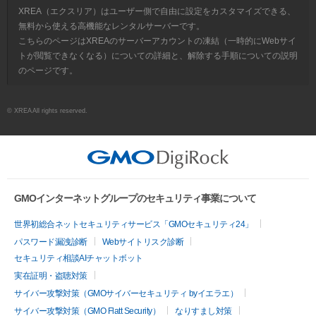
XREA（エクスリア）はユーザー側で自由に設定をカスタマイズできる、
無料から使える高機能なレンタルサーバーです。
こちらのページはXREAのサーバーアカウントの凍結（一時的にWebサイ
トが閲覧できなくなる）についての詳細と、解除する手順についての説明
のページです。
© XREA All rights reserved.
GMOインターネットグループのセキュリティ事業について
世界初総合ネットセキュリティサービス「GMOセキュリティ24」
パスワード漏洩診断
Webサイトリスク診断
セキュリティ相談AIチャットボット
実在証明・盗聴対策
サイバー攻撃対策（GMOサイバーセキュリティ byイエラエ）
サイバー攻撃対策（GMO Flatt Security）
なりすまし対策