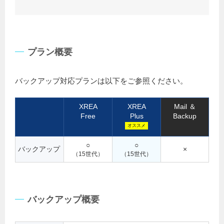
プラン概要
バックアップ対応プランは以下をご参照ください。
XREA
XREA
Mail ＆
Free
Plus
Backup
オススメ
○
○
バックアップ
×
（15世代）
（15世代）
バックアップ概要