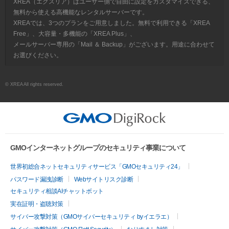
XREA（エクスリア）はユーザー側で自由に設定をカスタマイズできる、
無料から使える高機能なレンタルサーバーです。
XREAでは、3つのプランをご用意しました。無料で利用できる「XREA
Free」、大容量・多機能の「XREA Plus」、
メールサーバー専用の「Mail ＆ Backup」がございます。用途に合わせて
お選びください。
© XREA All rights reserved.
GMOインターネットグループのセキュリティ事業について
世界初総合ネットセキュリティサービス「GMOセキュリティ24」
パスワード漏洩診断
Webサイトリスク診断
セキュリティ相談AIチャットボット
実在証明・盗聴対策
サイバー攻撃対策（GMOサイバーセキュリティ byイエラエ）