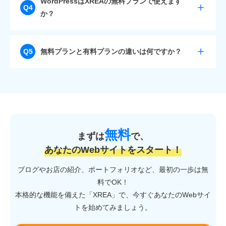
WordPressはXREAの無料プランで使えます
Q4
広告を非表示にしたい場合は、有料プランへの切り替
か？
えが必要です。
A
利用可能です。ただし、サーバーのリソースに制限が
無料プランと有料プランの違いは何ですか？
Q5
あるため、プラグインの使いすぎやアクセス増加には
注意が必要です。
A
主な違いは、広告の有無、ディスク容量、転送量、
CPU処理速度、サポート体制です。
快適に運用したい場合は有料プランがおすすめです。
無料
まずは
で、
あなたのWebサイトをスタート！
ブログやお店の紹介、ポートフォリオなど、最初の一歩は無
料でOK！
本格的な機能を備えた「XREA」で、今すぐあなたのWebサイ
トを始めてみましょう。