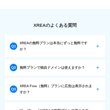
XREAのよくある質問
XREAの無料プランは本当にずっと無料です
Q1
か？
A
はい、XREAの無料プラン（XREA Free）は、ずっと
無料プランで独自ドメインは使えますか？
Q2
無料で使えます。
ただし、長期間アクセスやログインがない場合はアカ
ウント停止の可能性があります。
A
はい、使えます。独自ドメインを取得すれば、無料プ
XREA Free（無料）プランに広告は表示されま
Q3
ランでも設定可能です。
すか？
自分だけのアドレスでサイトを公開できます。
A
はい、XREA Freeではページに広告が表示されます。