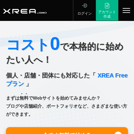
アカウント
ログイン
作成
0
コスト
で
本格的に始め
たい人へ！
個人・店舗・団体にも対応した「
XREA Free
プラン
」
まずは
無
料
でWebサイトを始めてみませんか？
ブログや店舗紹介、ポートフォリオなど、さまざまな使い方
ができます。