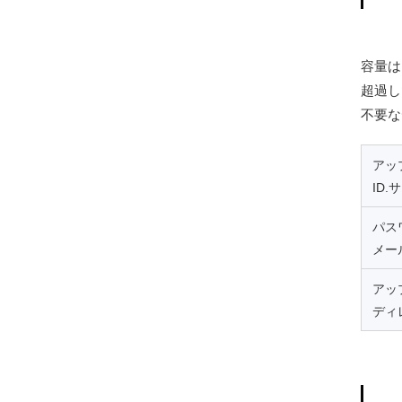
容量は
超過し
不要な
アッ
ID.
パス
メー
アッ
ディ