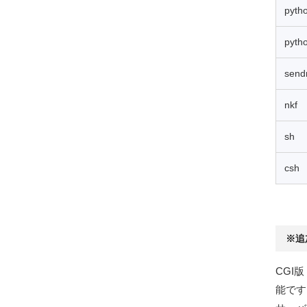
pyth
pyth
send
nkf
sh
csh
※追
CGI版
能です。