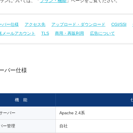
ランについては、「
プラン・機能
」ページをご覧ください。
ーバー仕様
アクセス先
アップロード・ダウンロード
CGI/SSI
送メールアカウント
TLS
商用・再販利用
広告について
ーバー仕様
機 能
bサーバー
Apache 2.4系
バー管理
自社