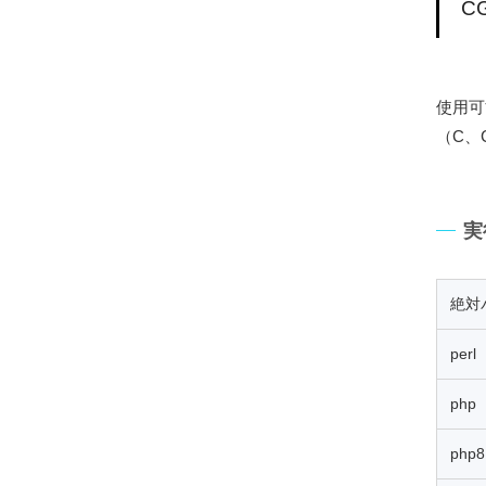
CG
使用可能
（C、
実
絶対
per
php
php8