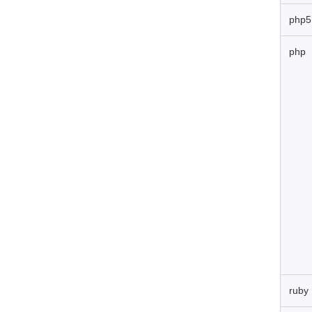
php5
php
rub