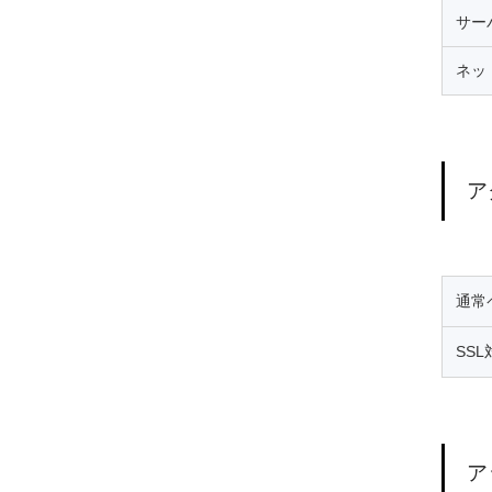
サー
ネッ
ア
通常
SS
ア