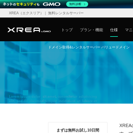
無料診断
XREA
（エクスリア）
｜ 無料レンタルサーバー
トップ
プラン・機能
仕様
マニ
ドメイン取得&レンタルサーバー バリュードメイン
XRE
まずは無料お試し10日間