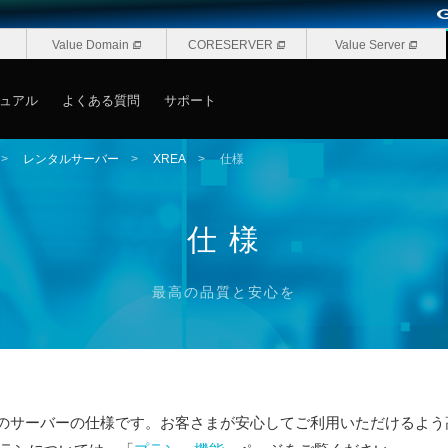
Value Domain
CORESERVER
Value Server
ュアル
よくある質問
サポート
>
レンタルサーバー
>
XREA
>
仕様
仕 様
最高の品質と安心を
Aのサーバーの仕様です。お客さまが安心してご利用いただけるよ