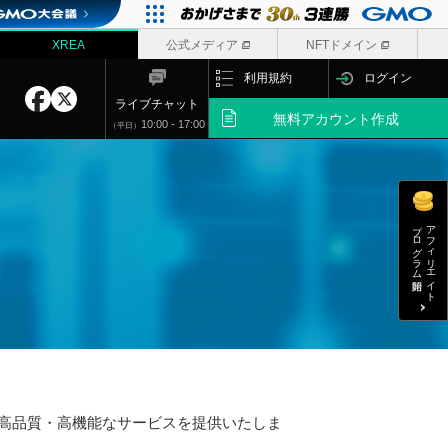
XREA
公式メディア
NFTドメイン
利用規約
ログイン
ライブチャット
無料
アカウント作成
10:00 - 17:00
（平日）
プログラム開始
アフィリエイト
う高品質・高機能なサービスを提供いたしま