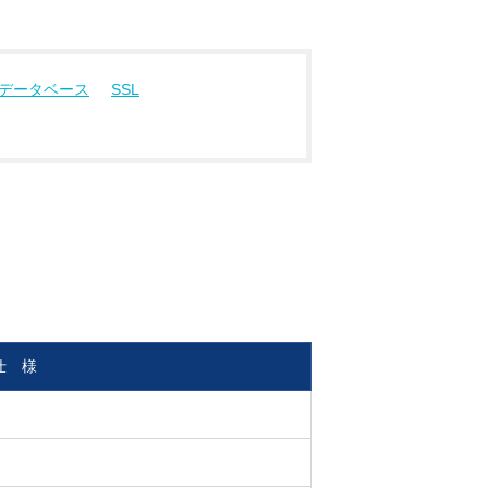
データベース
SSL
仕 様